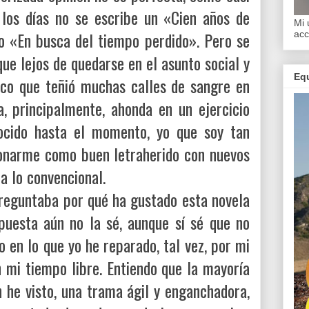
los días no se escribe un «Cien años de
Mi 
 «En busca del tiempo perdido». Pero se
acc
que lejos de quedarse en el asunto social y
Equ
sco que teñió muchas calles de sangre en
a, principalmente, ahonda en un ejercicio
nocido hasta el momento, yo que soy tan
onarme como buen letraherido con nuevos
s a lo convencional.
eguntaba por qué ha gustado esta novela
spuesta aún no la sé, aunque sí sé que no
 en lo que yo he reparado, tal vez, por mi
n mi tiempo libre. Entiendo que la mayoría
 he visto, una trama ágil y enganchadora,