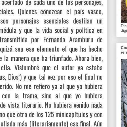
y acertado de cada uno de los personajes,
iales. Quienes conozcan el país vasco,
os personajes esenciales destilan un
Dis
médula y que la vida social y política en
dig
transmitida por Fernando Aramburu de
 quizá sea ese elemento el que ha hecho
Con
rel
e la manera que ha triunfado. Ahora bien,
ella. Vislumbré que el autor ya estaba
s, Dios¡) y que tal vez por eso el final no
erido. No me refiero ya al que yo hubiera
a con la trama, sino al que yo hubiera
de vista literario. No hubiera venido nada
no que otro de los 125 minicapítulos y con
ollado más (literariamente) ese final. Aún