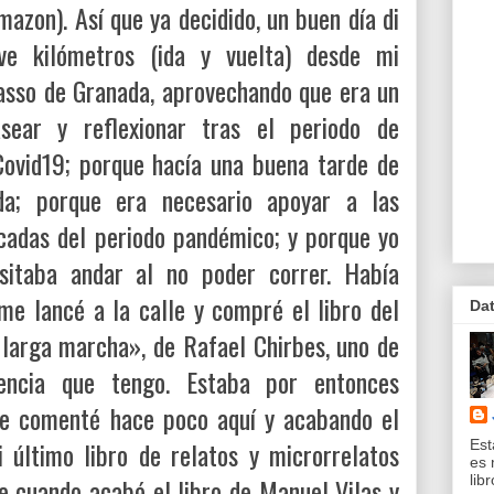
mazon). Así que ya decidido, un buen día di
e kilómetros (ida y vuelta) desde mi
icasso de Granada, aprovechando que era un
ear y reflexionar tras el periodo de
Covid19; porque hacía una buena tarde de
ada; porque era necesario apoyar a las
icadas del periodo pandémico; y porque yo
sitaba andar al no poder correr. Había
me lancé a la calle y compré el libro del
Da
larga marcha», de Rafael Chirbes, uno de
rencia que tengo. Estaba por entonces
ue comenté hace poco aquí y acabando el
 último libro de relatos y microrrelatos
Est
es 
lib
ue cuando acabé el libro de Manuel Vilas y