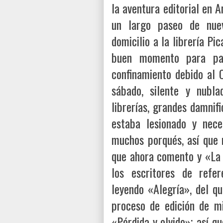
la aventura editorial en A
un largo paseo de nuev
domicilio a la librería P
buen momento para pas
confinamiento debido al 
sábado, silente y nubl
librerías, grandes damnif
estaba lesionado y nece
muchos porqués, así que 
que ahora comento y «La 
los escritores de refe
leyendo «Alegría», del q
proceso de edición de mi
«Pérdida y olvido»; así q