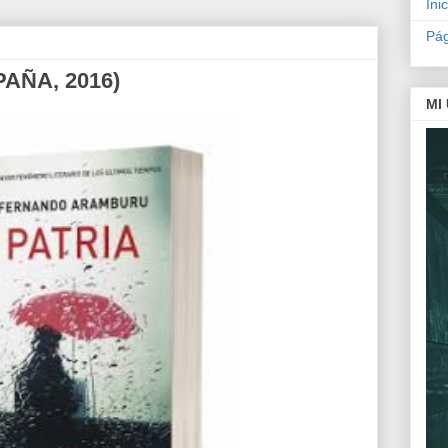
Inic
Pág
PAÑA, 2016)
MI