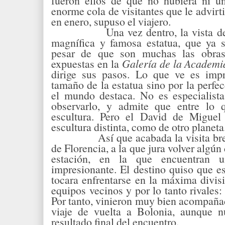
fueron ellos de que no hubiera ni un
enorme cola de visitantes que le advirti
en enero, supuso el viajero.
Una vez dentro, la vista de
magnífica y famosa estatua, que ya s
pesar de que son muchas las obras 
expuestas en la
Galería de la Academi
dirige sus pasos. Lo que ve es impr
tamaño de la estatua sino por la perfe
el mundo destaca. No es especialista
observarlo, y admite que entre lo 
escultura. Pero el David de Miguel
escultura distinta, como de otro planeta
Así que acabada la visita breve p
de Florencia, a la que jura volver algún 
estación, en la que encuentran 
impresionante. El destino quiso que e
tocara enfrentarse en la máxima divisi
equipos vecinos y por lo tanto rivales:
Por tanto, vinieron muy bien acompañ
viaje de vuelta a Bolonia, aunque n
resultado final del encuentro.