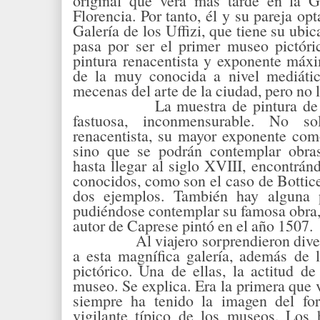
original que verá más tarde en la 
Florencia. Por tanto, él y su pareja o
Galería de los Uffizi, que tiene su ubic
pasa por ser el primer museo pictór
pintura renacentista y exponente máxi
de la muy conocida a nivel mediátic
mecenas del arte de la ciudad, pero no 
La muestra de pintura de 
fastuosa, inconmensurable. No so
renacentista, su mayor exponente como
sino que se podrán contemplar obras
hasta llegar al siglo XVIII, encontrá
conocidos, como son el caso de Bottice
dos ejemplos. También hay alguna 
pudiéndose contemplar su famosa obra,
autor de Caprese pintó en el año 1507.
Al viajero sorprendieron dive
a esta magnífica galería, además de l
pictórico. Una de ellas, la actitud d
museo. Se explica. Era la primera que vi
siempre ha tenido la imagen del form
vigilante típico de los museos. Los