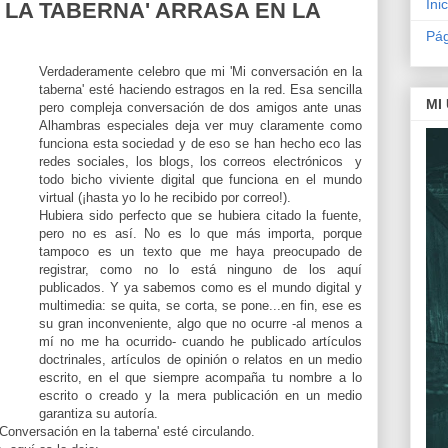
Inic
 LA TABERNA' ARRASA EN LA
Pág
Verdaderamente celebro que mi 'Mi conversación en la
taberna' esté haciendo estragos en la red. Esa sencilla
MI
pero compleja conversación de dos amigos ante unas
Alhambras especiales deja ver muy claramente como
funciona esta sociedad y de eso se han hecho eco las
redes sociales, los blogs, los correos electrónicos y
todo bicho viviente digital que funciona en el mundo
virtual (¡hasta yo lo he recibido por correo!).
Hubiera sido perfecto que se hubiera citado la fuente,
pero no es así. No es lo que más importa, porque
tampoco es un texto que me haya preocupado de
registrar, como no lo está ninguno de los aquí
publicados. Y ya sabemos como es el mundo digital y
multimedia: se quita, se corta, se pone...en fin, ese es
su gran inconveniente, algo que no ocurre -al menos a
mí no me ha ocurrido- cuando he publicado artículos
doctrinales, artículos de opinión o relatos en un medio
escrito, en el que siempre acompaña tu nombre a lo
escrito o creado y la mera publicación en un medio
garantiza su autoría.
Conversación en la taberna' esté circulando.