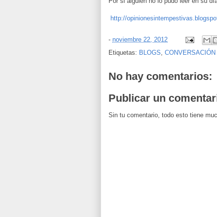
Por si alguien no lo pudo leer en su dí
http://opinionesintempestivas.blogspo
-
noviembre 22, 2012
Etiquetas:
BLOGS
,
CONVERSACIÓN 
No hay comentarios:
Publicar un comentar
Sin tu comentario, todo esto tiene mu