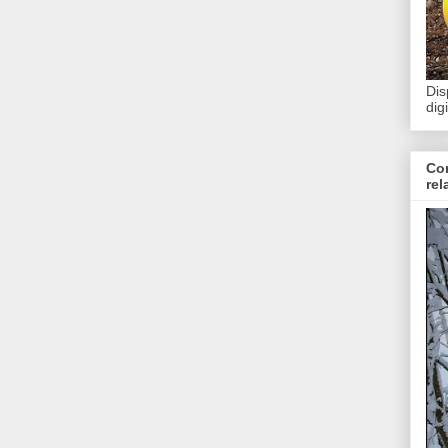
Dis
dig
Con
rel