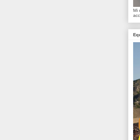
Mi 
acc
Equ