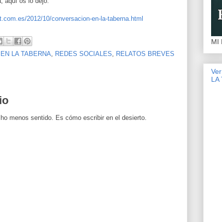
a, aquí os lo dejo:
t.com.es/2012/10/conversacion-en-la-taberna.html
MI
EN LA TABERNA
,
REDES SOCIALES
,
RELATOS BREVES
Ve
LA
io
cho menos sentido. Es cómo escribir en el desierto.