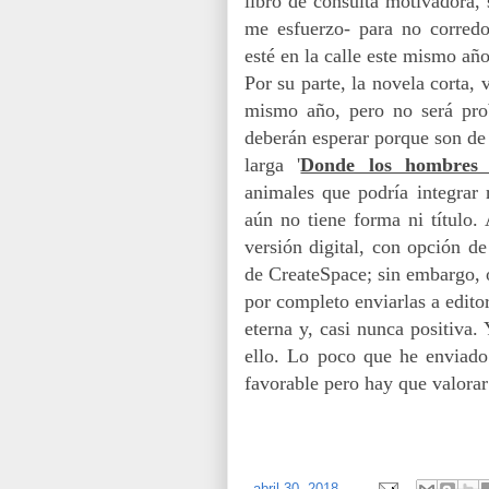
libro de consulta motivadora, 
me esfuerzo- para no corred
esté en la calle este mismo añ
Por su parte, la novela corta,
mismo año, pero no será pro
deberán esperar porque son de 
larga '
Donde los hombres í
animales que podría integrar 
aún no tiene forma ni título.
versión digital, con opción de
de CreateSpace; sin embargo, ot
por completo enviarlas a editor
eterna y, casi nunca positiva.
ello. Lo poco que he enviado
favorable pero hay que valora
-
abril 30, 2018