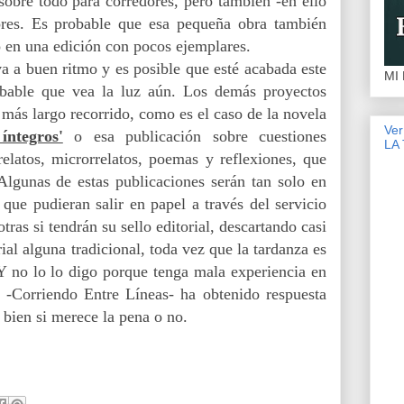
sobre todo para corredores, pero también -en ello
ores. Es probable que esa pequeña obra también
o en una edición con pocos ejemplares.
 va a buen ritmo y es posible que esté acabada este
MI
bable que vea la luz aún. Los demás proyectos
más largo recorrido, como es el caso de la novela
Ve
ntegros'
o esa publicación sobre cuestiones
LA
relatos, microrrelatos, poemas y reflexiones, que
 Algunas de estas publicaciones serán tan solo en
 que pudieran salir en papel a través del servicio
ras si tendrán su sello editorial, descartando casi
ial alguna tradicional, toda vez que la tardanza es
 Y no lo lo digo porque tenga mala experiencia en
 -Corriendo Entre Líneas- ha obtenido respuesta
r bien si merece la pena o no.