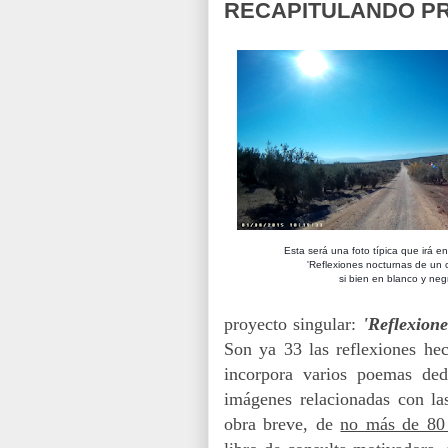
RECAPITULANDO P
Esta será una foto típica que irá en 
'Reflexiones nocturnas de un c
si bien en blanco y neg
proyecto singular:
'Reflexion
Son ya 33 las reflexiones he
incorpora vario
s poemas dedi
imágenes relacionadas con la
obra breve, de
no más de 80