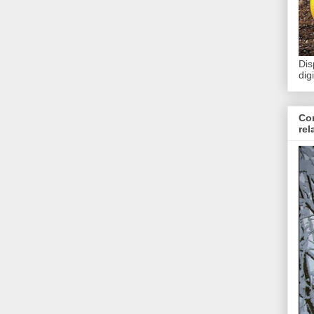
Dis
dig
Con
rel