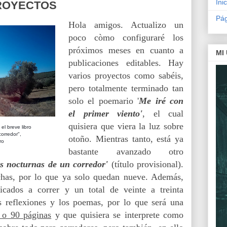
Inic
ROYECTOS
Pág
Hola amigos. Actualizo un
poco còmo configuraré los
próximos meses en cuanto a
MI
publicaciones editables. Hay
varios proyectos como sabéis,
pero totalmente terminado tan
solo el poemario '
Me iré con
el primer viento'
, el cual
quisiera que viera la luz sobre
el breve libro
orredor",
otoño. Mientras tanto, está ya
ro
bastante avanzado otro
es nocturnas de un corredor'
(título provisional).
chas, por lo que ya solo quedan nueve. Además,
cados a correr y un total de veinte a treinta
s reflexiones y los poemas, por lo que será una
 o 90 páginas
y que quisiera se interprete como