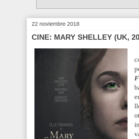
22 noviembre 2018
CINE: MARY SHELLEY (UK, 20
c
p
F
b
e
l
o
i
v